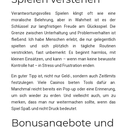
Verantwortungsvolles Spielen klingt oft wie eine
moralische Belehrung, aber in Wahrheit ist es der
Schlüssel zur langfristigen Freude am Glücksspiel. Die
Grenze zwischen Unterhaltung und Problemverhalten ist
fließend. Ich habe Menschen erlebt, die nur gelegentlich
spielten und sich plötzlich in tägliche Routinen
verstrickten, fast unbemerkt. Es beginnt harmlos, mit
kleinen Einsätzen, und kann – wenn man keine bewusste
Kontrolle hat – in Stress und Frustration enden.
Ein guter Tipp ist, nicht nur Geld-, sondern auch
Zeitlimits
festzulegen. Viele Casinos bieten Tools dafür an.
Manchmal reicht bereits ein Pop-up oder eine Erinnerung,
um sich wieder zu erden. Und vielleicht auch, um zu
merken, dass man nur weitermachen sollte, wenn das
Spiel Spaß und nicht Druck bedeutet.
Bonusangebote und