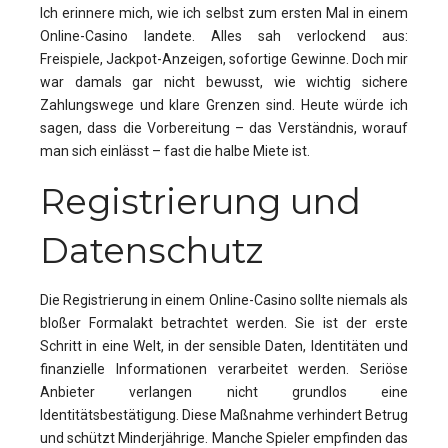
Ich erinnere mich, wie ich selbst zum ersten Mal in einem
Online-Casino landete. Alles sah verlockend aus:
Freispiele, Jackpot-Anzeigen, sofortige Gewinne. Doch mir
war damals gar nicht bewusst, wie wichtig sichere
Zahlungswege und klare Grenzen sind. Heute würde ich
sagen, dass die Vorbereitung – das Verständnis, worauf
man sich einlässt – fast die halbe Miete ist.
Registrierung und
Datenschutz
Die Registrierung in einem Online-Casino sollte niemals als
bloßer Formalakt betrachtet werden. Sie ist der erste
Schritt in eine Welt, in der sensible Daten, Identitäten und
finanzielle Informationen verarbeitet werden. Seriöse
Anbieter verlangen nicht grundlos eine
Identitätsbestätigung. Diese Maßnahme verhindert Betrug
und schützt Minderjährige. Manche Spieler empfinden das