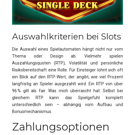
Auswahlkriterien bei Slots
Die Auswahl eines Spielautomaten hängt nicht nur vom
Thema oder Design ab. Vielmehr spielen
Auszahlungsquoten (RTP), Volatilität und persönliche
Risikobereitschaft eine Rolle. Für Einsteiger lohnt sich oft
ein Blick auf den RTP-Wert, der angibt, wie viel Prozent
langfristig an Spieler ausgezahlt wird. Ein RTP von über
96 % gilt als fair. Was mich überrascht hat: Selbst bei
gleichem RTP kann das Spielgefühl komplett
unterschiedlich sein – abhängig vom Aufbau und
Bonusmechanismus.
Zahlungsoptionen