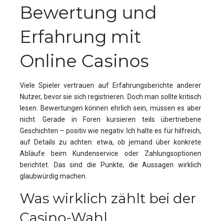
Bewertung und
Erfahrung mit
Online Casinos
Viele Spieler vertrauen auf Erfahrungsberichte anderer
Nutzer, bevor sie sich registrieren. Doch man sollte kritisch
lesen. Bewertungen können ehrlich sein, müssen es aber
nicht. Gerade in Foren kursieren teils übertriebene
Geschichten – positiv wie negativ. Ich halte es für hilfreich,
auf Details zu achten: etwa, ob jemand über konkrete
Abläufe beim Kundenservice oder Zahlungsoptionen
berichtet. Das sind die Punkte, die Aussagen wirklich
glaubwürdig machen.
Was wirklich zählt bei der
Casino-Wahl